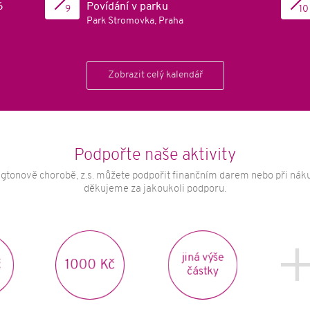
6
Povídání v parku
9
10
Park Stromovka, Praha
Zobrazit celý kalendář
Podpořte naše aktivity
gtonově chorobě, z.s. můžete podpořit finančním darem nebo při náku
děkujeme za jakoukoli podporu.
jiná výše
1000 Kč
částky