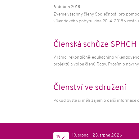
Vzděláván
6. dubna 2018
Spoluprac
Zveme všechny členy Společnosti pro pomoc p
poskytova
víkendového pobytu, dne 20. 4. 2018 v restau
služeb
Dotazník
Členská schůze SPHCH 
V rámci rekondičně-edukačního víkendového p
projektů a volba členů Rady. Prosím o návrh
Členství ve sdružení
Pokud byste si měli zájem o další informace
19. srpna – 23. srpna 2026
19