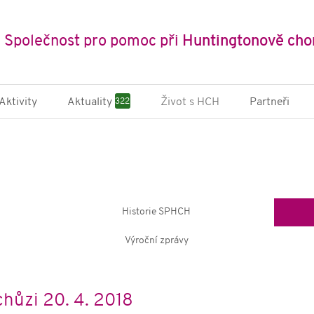
Společnost pro pomoc při
Huntingtonově cho
Aktivity
Aktuality
Život s HCH
Partneři
322
ně-edukační
Novinky a články
SPHCH
 pobyty
Příběhy
Multidi
cký pobyt pro
Půjčov
s HCH
Státní i
ičení nejen pro
organi
s HCH
Historie SPHCH
Mezinár
ní kampaně
Výroční zprávy
 Archa
ikace
zdravotních
hůzi 20. 4. 2018