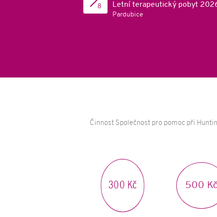
Letní terapeutický pobyt 202
8
Pardubice
Činnost Společnost pro pomoc při Huntin
500 Kč
300 Kč