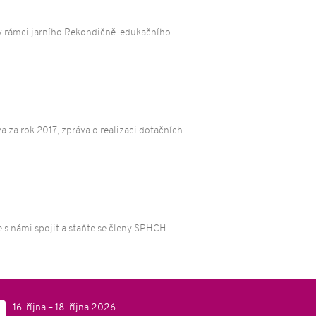
 v rámci jarního Rekondičně-edukačního
 za rok 2017, zpráva o realizaci dotačních
s námi spojit a staňte se členy SPHCH.
16. října – 18. října 2026