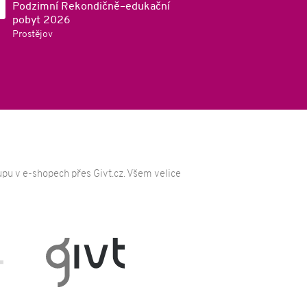
Podzimní Rekondičně–edukační
pobyt 2026
Prostějov
pu v e-shopech přes Givt.cz. Všem velice