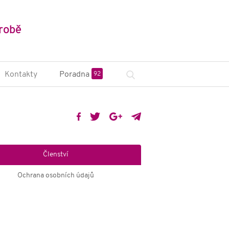
robě
Kontakty
Poradna
92
sciplinární tým
na ZP a poradny
nstituce a české
zace
Členství
odní organizace
Ochrana osobních údajů