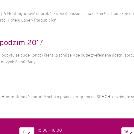
í a osvěta
ující
ři Huntingtonově chorobě, z.s. na členskou schůzi, která se bude konat
telé sociálních
raci Hotelu Labe v Pardubicích.
podzim 2017
obytu se bude konat i členská schůze, kde bude zveřejněna účetní zpráva
y nových členů Rady.
 o Huntingtonově chorobě nebo o práci a programech SPHCH, neváhejte se 
15:30 – 18:00
5
16