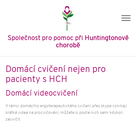
Společnost pro pomoc při
Huntingtonově
chorobě
Úvod
Domácí cvičení nejen pro
O nás
pacienty s HCH
O společnosti
Domácí videocvičení
Historie SPHCH
Členství
V rámci domácího ergoterapeutického cvičení přes skype vznikají
krátká videa na procvičování, můžete si podle nich sami kdykoli
Stanovy
zacvičit.
Výroční zprávy
Ochrana osobních údajů