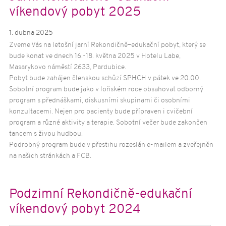
víkendový pobyt 2025
1. dubna 2025
Zveme Vás na letošní jarní Rekondičně–edukační pobyt, který se
bude konat ve dnech 16.-18. května 2025 v Hotelu Labe,
Masarykovo náměstí 2633, Pardubice.
Pobyt bude zahájen členskou schůzí SPHCH v pátek ve 20.00.
Sobotní program bude jako v loňském roce obsahovat odborný
program s přednáškami, diskusními skupinami či osobními
konzultacemi. Nejen pro pacienty bude přípraven i cvičební
program a různé aktivity a terapie. Sobotní večer bude zakončen
tancem s živou hudbou.
Podrobný program bude v přestihu rozeslán e-mailem a zveřejněn
na našich stránkách a FCB.
Podzimní Rekondičně-edukační
víkendový pobyt 2024