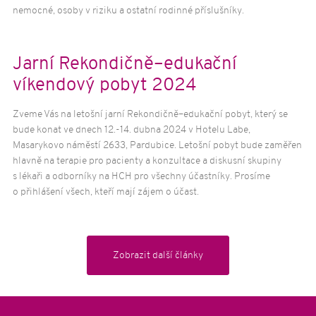
nemocné, osoby v riziku a ostatní rodinné příslušníky.
Jarní Rekondičně–edukační
víkendový pobyt 2024
Zveme Vás na letošní jarní Rekondičně–edukační pobyt, který se
bude konat ve dnech 12.-14. dubna 2024 v Hotelu Labe,
Masarykovo náměstí 2633, Pardubice. Letošní pobyt bude zaměřen
hlavně na terapie pro pacienty a konzultace a diskusní skupiny
s lékaři a odborníky na HCH pro všechny účastníky. Prosíme
o přihlášení všech, kteří mají zájem o účast.
Zobrazit další články