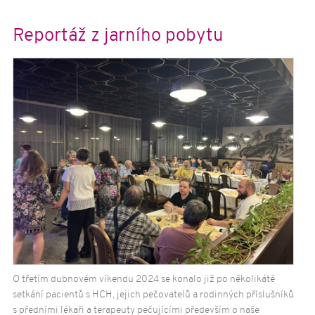
Reportáž z jarního pobytu
O třetím dubnovém víkendu 2024 se konalo již po několikáté
setkání pacientů s HCH, jejich pečovatelů a rodinných příslušníků
s předními lékaři a terapeuty pečujícími především o naše