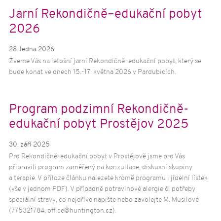
O nemoci
Jarní Rekondičně–edukační pobyt
Huntingtonova choroba
2026
Příčiny a vznik HCH
28. ledna 2026
Formy HCH
Zveme Vás na letošní jarní Rekondičně–edukační pobyt, který se
Příznaky HCH
bude konat ve dnech 15.-17. května 2026 v Pardubicích.
Možnosti léčby HCH
Genetické testování HCH
Program podzimní Rekondičně-
Aktivity
edukační pobyt Prostějov 2025
Rekondičně-edukační víkendové pobyty
Terapeutický pobyt pro pacienty s HCH
30. září 2025
Domácí cvičení nejen pro pacienty s HCH
Pro Rekondičně-edukační pobyt v Prostějově jsme pro Vás
připravili program zaměřený na konzultace, diskusní skupiny
Informační kampaně
a terapie. V příloze článku nalezete kromě programu i jídelní lístek
Zpravodaj Archa
(vše v jednom PDF). V případně potravinové alergie či potřeby
Další publikace
speciální stravy, co nejdříve napište nebo zavolejte M. Musilové
Půjčovna zdravotních pomůcek
(775321784, office@huntington.cz).