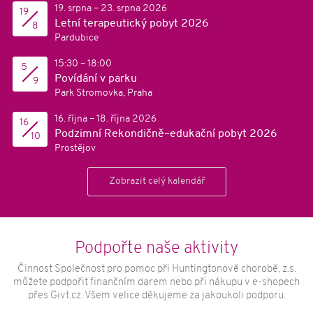
19. srpna – 23. srpna 2026
19
Letní terapeutický pobyt 2026
8
Pardubice
15:30 – 18:00
5
Povídání v parku
9
Park Stromovka, Praha
16. října – 18. října 2026
16
Podzimní Rekondičně–edukační pobyt 2026
10
Prostějov
Zobrazit celý kalendář
Podpořte naše aktivity
Činnost Společnost pro pomoc při Huntingtonově chorobě, z.s.
můžete podpořit finančním darem nebo při nákupu v e-shopech
přes Givt.cz. Všem velice děkujeme za jakoukoli podporu.