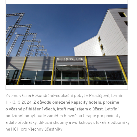
Zveme vás na Rekondičně-edukační pobyt v Prostějově, termín
11.-13.10.2024.
Z důvodu omezené kapacity hotelu, prosíme
o včasné přihlášení
všech, kteří mají zájem o účast.
Letošní
podzimní pobyt bude zaměřen hlavně na terapie pro pacienty
a dále přednášky, dikusní skupiny a workshopy s lékaři a odborníky
na HCH pro všechny účastníky.