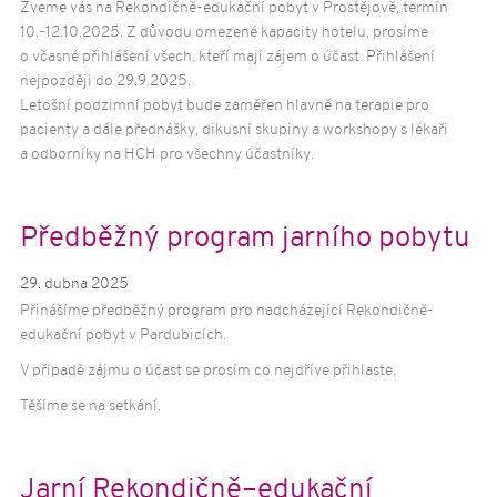
Poradna
92
Zveme vás na Rekondičně-edukační pobyt v Prostějově, termín
10.-12.10.2025. Z důvodu omezené kapacity hotelu, prosíme
o včasné přihlášení všech, kteří mají zájem o účast. Přihlášení
nejpozději do 29.9.2025.
Letošní podzimní pobyt bude zaměřen hlavně na terapie pro
pacienty a dále přednášky, dikusní skupiny a workshopy s lékaři
a odborníky na HCH pro všechny účastníky.
Předběžný program jarního pobytu
29. dubna 2025
Přinášíme předběžný program pro nadcházející Rekondičně-
edukační pobyt v Pardubicích.
V případě zájmu o účast se prosím co nejdříve přihlaste.
Těšíme se na setkání.
Jarní Rekondičně–edukační