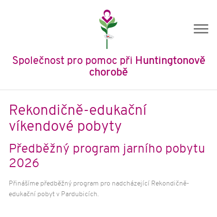
Společnost pro pomoc při
Huntingtonově
chorobě
Úvod
Rekondičně-edukační
O nás
víkendové pobyty
O společnosti
Předběžný program jarního pobytu
Historie SPHCH
2026
Členství
Stanovy
Přinášíme předběžný program pro nadcházející Rekondičně-
Výroční zprávy
edukační pobyt v Pardubicích.
Ochrana osobních údajů