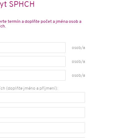
obyt SPHCH
rte termín a doplňte počet a jména osob a
ch.
osob/a
osob/a
osob/a
h (doplňte jméno a příjmení):