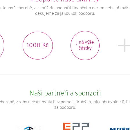
gtonově chorobě, z.s. můžete podpořit finančním darem nebo při náku
děkujeme za jakoukoli podporu.
jiná výše
1000 Kč
č
částky
Naši partneři a sponzoři
horobě, z.s. by neexistovala bez pomoci druhých, jak dobrovolníků, t
za podporu.