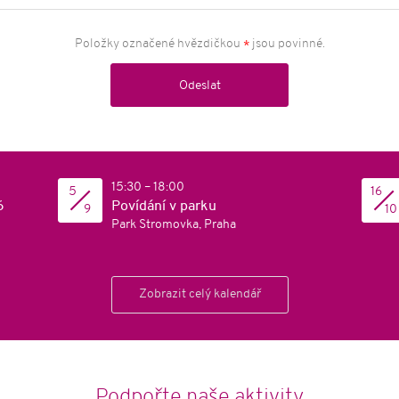
Položky označené hvězdičkou
jsou povinné.
*
Odeslat
15:30 – 18:00
5
16
6
Povídání v parku
9
10
Park Stromovka, Praha
Zobrazit celý kalendář
Podpořte naše aktivity