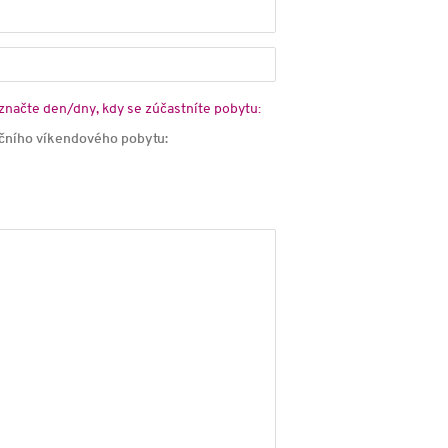
načte den/dny, kdy se zúčastníte pobytu:
ního víkendového pobytu: