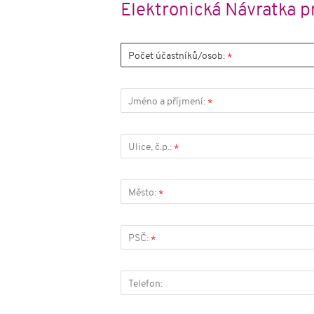
Elektronická Návratka 
Počet účastníků/osob:
*
Jméno a příjmení:
*
Ulice, č.p.:
*
Město:
*
PSČ:
*
Telefon: