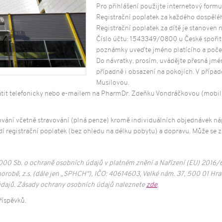
Pro přihlášení použijte internetový formul
í a osvěta
Registrační poplatek za každého dospělé
ující
Registrační poplatek za dítě je stanoven 
telé sociálních
Číslo účtu: 1543349/0800 u České spořitel
poznámky uveďte jméno platícího a poče
Do návratky, prosím, uvádějte přesná jmé
případně i obsazení na pokojích. V případ
Musilovou.
átit telefonicky nebo e-mailem na PharmDr. Zdeňku Vondráčkovou (mobil:
tování včetně stravování (plná penze) kromě individuálních objednávek 
dí registrační poplatek (bez ohledu na délku pobytu) a dopravu. Může se zú
2000 Sb. o ochraně osobních údajů v platném znění a Nařízení (EU) 2016
robě, z.s. (dále jen „SPHCH"), IČO: 40614603, Velké nám. 37, 500 01 Hra
dajů. Zásady ochrany osobních údajů naleznete
zde
.
říspěvků.