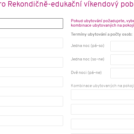
pro Rekondičně-edukační víkendový p
Pokud ubytování požadujete, vybe
kombinace ubytovaných na pokojí
Termíny ubytování a počty osob:
Jedna noc (pá–so)
Jedna noc (so–ne)
Dvě noci (pá–ne)
Kombinace ubytovaných na pokojíc