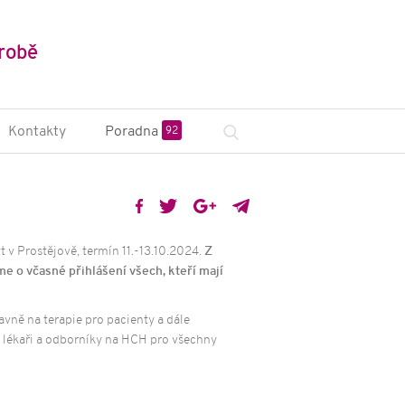
robě
Kontakty
Poradna
92
sciplinární tým
na ZP a poradny
nstituce a české
v Prostějově, termín 11.-13.10.2024
.
Z
zace
e o včasné přihlášení
všech, kteří mají
odní organizace
vně na terapie pro pacienty a dále
 lékaři a odborníky na HCH pro všechny