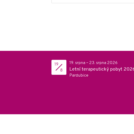
19. srpna – 23. srpna 2026
19
Letní terapeutický pobyt 202
8
Pardubice