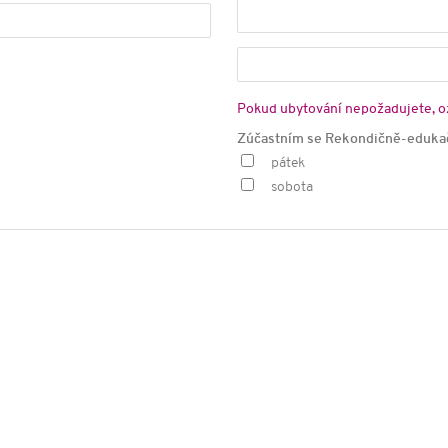
Pokud ubytování nepožadujete, oz
Zúčastním se Rekondičně-edukač
pátek
sobota