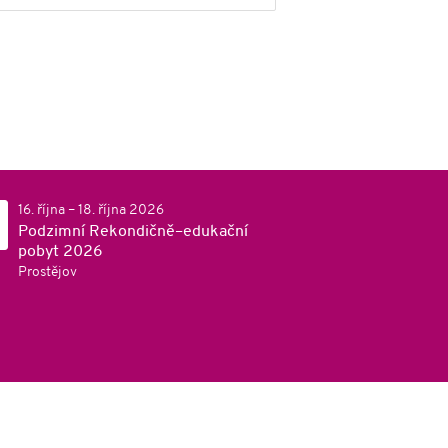
16. října – 18. října 2026
Podzimní Rekondičně–edukační
pobyt 2026
Prostějov