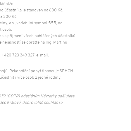
ář níže.
ho účastníka je stanoven na 600 Kč.
na 300 Kč.
ny, a.s., variabilní symbol 555, do
t osob.
na a příjmení všech nahlášených účastníků,
ě nejasností se obraťte na Ing. Martinu
 +420 723 349 327, e-mail:
nápojů. Rekondiční pobyt financuje SPHCH
častnit i více osob z jedné rodiny.
/679 (GDPR) odesláním Návratky udělujete
dec Králové, dobrovolně souhlas se