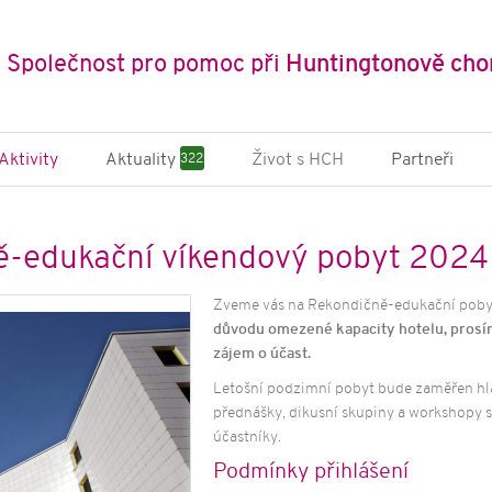
Společnost pro pomoc při
Huntingtonově cho
Aktivity
Aktuality
Život s HCH
Partneři
322
ně-edukační
Novinky a články
SPHCH
 pobyty
Příběhy
Multidi
ě-edukační víkendový pobyt 2024
cký pobyt pro
Půjčov
s HCH
Státní i
ičení nejen pro
Zveme vás na Rekondičně-edukační pobyt 
organi
s HCH
důvodu omezené kapacity hotelu, prosím
Mezinár
zájem o účast.
ní kampaně
Letošní podzimní pobyt bude zaměřen hla
 Archa
přednášky, dikusní skupiny a workshopy s
ikace
účastníky.
zdravotních
Podmínky přihlášení