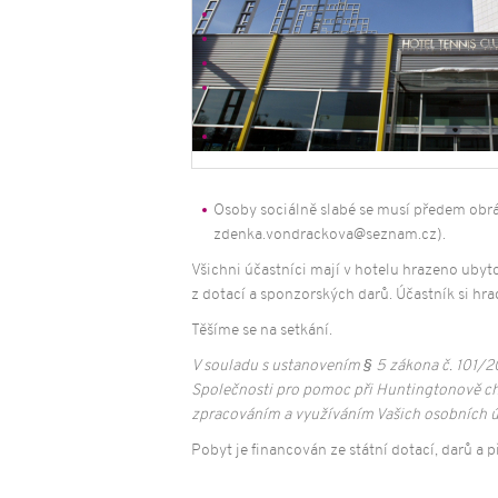
Vzděláván
Spoluprac
poskytova
služeb
Dotazník
Osoby sociálně slabé se musí předem obr
zdenka.vondrackova@seznam.cz).
Všichni účastníci mají v hotelu hrazeno uby
z dotací a sponzorských darů. Účastník si hra
Těšíme se na setkání.
V souladu s ustanovením § 5 zákona č. 101/
Společnosti pro pomoc při Huntingtonově cho
zpracováním a využíváním Vašich osobních ú
Pobyt je financován ze státní dotací, darů a p