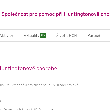
Společnost pro pomoc při
Huntingtonově cho
Aktivity
Aktuality
Život s HCH
Partneři
322
ně-edukační
Novinky a články
SPHCH
 pobyty
Příběhy
Multidi
cký pobyt pro
Půjčov
s HCH
Státní i
 Huntingtonově chorobě
ičení nejen pro
organi
s HCH
Mezinár
ní kampaně
čka L 513 vedená u Krajského soudu v Hradci Králové
 Archa
ikace
800
zdravotních
á, Pernerova 168, 530 02 Pardubice