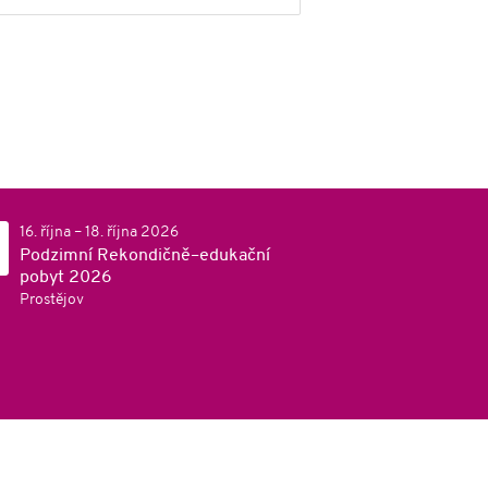
16. října – 18. října 2026
Podzimní Rekondičně–edukační
pobyt 2026
Prostějov