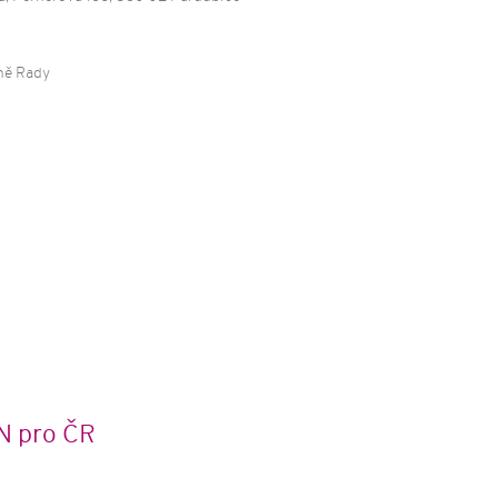
í a osvěta
ující
telé sociálních
ně Rady
N pro ČR