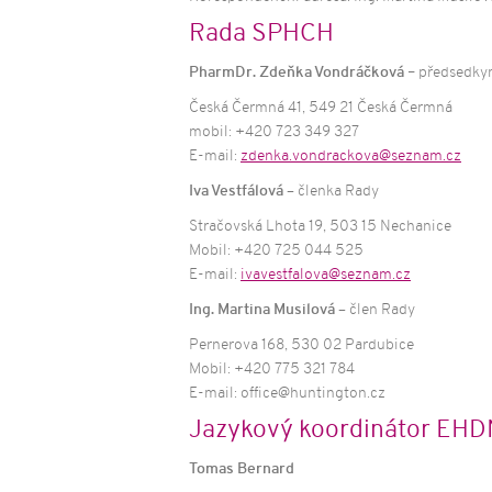
Vzděláván
Rada SPHCH
Spoluprac
poskytova
PharmDr. Zdeňka Vondráčková
– předsedky
služeb
Česká Čermná 41, 549 21 Česká Čermná
Dotazník
mobil: +420 723 349 327
E-mail:
zdenka.vondrackova@seznam.cz
Iva Vestfálová –
členka Rady
Stračovská Lhota 19, 503 15 Nechanice
Mobil: +420 725 044 525
E-mail:
ivavestfalova@seznam.cz
Ing. Martina Musilová –
člen Rady
Pernerova 168, 530 02 Pardubice
Mobil: +420 775 321 784
E-mail: office@huntington.cz
Jazykový koordinátor EHD
Tomas Bernard