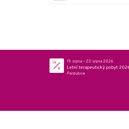
*
19. srpna – 23. srpna 2026
19
Letní terapeutický pobyt 202
8
Pardubice