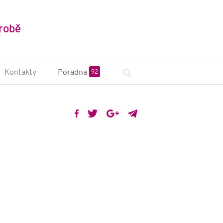
robě
Kontakty
Poradna
92
sciplinární tým
na ZP a poradny
nstituce a české
zace
odní organizace