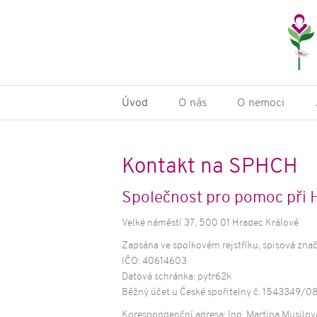
Úvod
O nás
O nemoci
O společnosti
Huntingtonova choroba
Rekondič
víkendové
Historie SPHCH
Příčiny a vznik HCH
Kontakt na SPHCH
Terapeuti
Členství
Formy HCH
pacienty 
Stanovy
Příznaky HCH
Společnost pro pomoc při
Domácí cv
pacienty 
Výroční zprávy
Možnosti léčby HCH
Velké náměstí 37, 500 01 Hradec Králové
Informač
Ochrana osobních údajů
Genetické testování HCH
Zapsána ve spolkovém rejstříku, spisová zna
Zpravodaj
IČO: 40614603
Další publ
Datová schránka: pytr62k
Běžný účet u České spořitelny č. 1543349/0
Půjčovna 
pomůcek
Korespondenční adresa: Ing. Martina Musilov