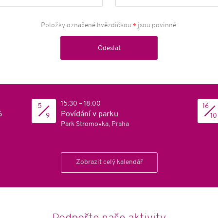
Položky označené hvězdičkou
jsou povinné.
*
Odeslat
15:30 – 18:00
5
16
6
Povídání v parku
9
10
Park Stromovka, Praha
Zobrazit celý kalendář