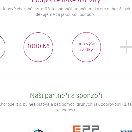
Podpořte naše aktivity
gtonově chorobě, z.s. můžete podpořit finančním darem nebo při náku
děkujeme za jakoukoli podporu.
jiná výše
1000 Kč
částky
Naši partneři a sponzoři
horobě, z.s. by neexistovala bez pomoci druhých, jak dobrovolníků, t
za podporu.