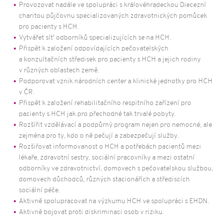
Poradna
92
Provozovat nadále ve spolupráci s královéhradeckou Diecezní
charitou půjčovnu specializovaných zdravotnických pomůcek
pro pacienty s HCH.
Vytvářet sít' odborníků specializujících se na HCH.
Přispět k založení odpovídajících pečovatelských
a konzultačních středisek pro pacienty s HCH a jejich rodiny
v různých oblastech země.
Podporovat vznik národních center a klinické jednotky pro HCH
v ČR.
Přispět k založení rehabilitačního respitního zařízení pro
pacienty s HCH jak pro přechodné tak trvalé pobyty.
Rozšířit vzdělávací a podpůrný program nejen pro nemocné, ale
zejména pro ty, kdo o ně pečují a zabezpečují služby.
Rozšiřovat informovanost o HCH a potřebách pacientů mezi
lékaře, zdravotní sestry, sociální pracovníky a mezi ostatní
odborníky ve zdravotnictví, domovech s pečovatelskou službou,
domovech důchodců, různých stacionářích a střediscích
sociální péče.
Aktivně spolupracovat na výzkumu HCH ve spolupráci s EHDN.
Aktivně bojovat proti diskriminaci osob v riziku.