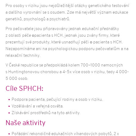
O nemoci
Pro osoby v riziku jsou nejdůležitější otázky genetického testování
a dalšího vyrovnání se s osudem. Zde má největší význam edukace
Huntingtonova choroba
genetiků, psychologů a psychiatrů.
Příčiny a vznik HCH
Pro pečovatele jsou připravovány jednak edukační přednášky
Formy HCH
z oblasti péče
o
pacienta s HCH, jednak jsou zvány firmy, které
Příznaky HCH
prezentují své produkty, které usnadňují péči
o
pacienta s HCH.
Možnosti léčby HCH
Nezapomínáme ani na psychologickou podporu pečovatelům a na
relaxační techniky.
Genetické testování HCH
V České republice se předpokládá kolem 700–1000 nemocných
Aktivity
s Huntingtonovou chorobou a 4-5x více osob v riziku, tedy 4 000-
Rekondičně-edukační víkendové pobyty
5 000 osob.
Terapeutický pobyt pro pacienty s HCH
Cíle SPHCH:
Domácí cvičení nejen pro pacienty s HCH
Podpora pacienta, pečující rodiny a osob v riziku.
Informační kampaně
Vzdělávání a veřejná osvěta.
Zpravodaj Archa
Získávání prostředků na tyto aktivity.
Další publikace
Naše aktivity
Půjčovna zdravotních pomůcek
Pořádání rekondičně edukačních víkendových pobytů, 2 x