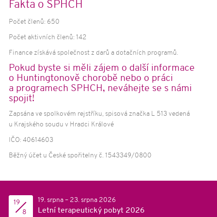
Fakta o SPHCH
Počet členů: 650
Počet aktivních členů: 142
Finance získává společnost z darů a dotačních programů.
Pokud byste si měli zájem o další informace
o Huntingtonově chorobě nebo o práci
a programech SPHCH, neváhejte se s námi
spojit!
Zapsána ve spolkovém rejstříku, spisová značka L 513 vedená
u Krajského soudu v Hradci Králové
IČO: 40614603
Běžný účet u České spořitelny č. 1543349/0800
19. srpna – 23. srpna 2026
19
Letní terapeutický pobyt 2026
8