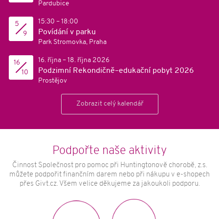
Pardubice
15:30 – 18:00
5
Povídání v parku
9
Park Stromovka, Praha
16. října – 18. října 2026
16
Podzimní Rekondičně–edukační pobyt 2026
10
Prostějov
Zobrazit celý kalendář
Podpořte naše aktivity
Činnost Společnost pro pomoc při Huntingtonově chorobě, z.s.
můžete podpořit finančním darem nebo při nákupu v e-shopech
přes Givt.cz. Všem velice děkujeme za jakoukoli podporu.