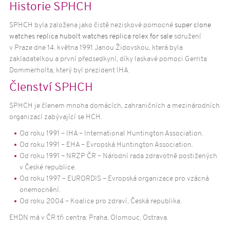
Historie SPHCH
SPHCH byla založena jako čistě neziskové pomocné
super clone
watches
replica hubolt watches
replica rolex for sale
sdružení
v Praze dne 14. května 1991 Janou Židovskou, která byla
zakladatelkou a první předsedkyní, díky laskavé pomoci Gerrita
Dommerholta, který byl prezident IHA.
Členství SPHCH
SPHCH je členem mnoha domácích, zahraničních a mezinárodních
organizací zabývající se HCH.
Od roku 1991 – IHA – International Huntington Association.
Od roku 1991 – EHA – Evropská Huntington Association.
Od roku 1991 – NRZP ČR – Národní rada zdravotně postižených
v České republice.
Od roku 1997 – EURORDIS – Evropská organizace pro vzácná
onemocnění.
Od roku 2004 – Koalice pro zdraví, Česká republika.
EHDN má v ČR tři centra: Praha, Olomouc, Ostrava.