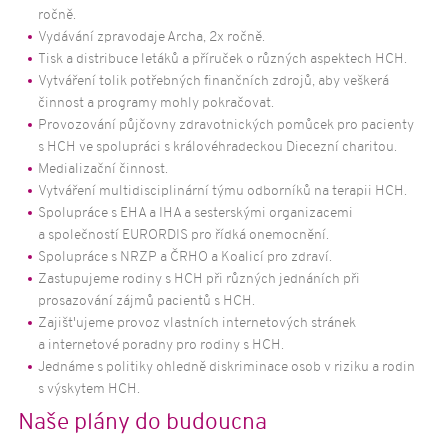
Vzdělávání a osvěta
ročně.
Spolupracující poskytovatelé sociálních
Vydávání zpravodaje Archa, 2x ročně.
služeb
Tisk a distribuce letáků a příruček o různých aspektech HCH.
Vytváření tolik potřebných finančních zdrojů, aby veškerá
Dotazník
činnost a programy mohly pokračovat.
Aktuality
322
Provozování půjčovny zdravotnických pomůcek pro pacienty
s HCH ve spolupráci s královéhradeckou Diecezní charitou.
Život s HCH
Medializační činnost.
Novinky a články
Vytváření multidisciplinární týmu odborníků na terapii HCH.
Příběhy
Spolupráce s EHA a IHA a sesterskými organizacemi
a společností EURORDIS pro řídká onemocnění.
Partneři
Spolupráce s NRZP a ČRHO a Koalicí pro zdraví.
Kontakty
Zastupujeme rodiny s HCH při různých jednáních při
prosazování zájmů pacientů s HCH.
SPHCH
Zajišt'ujeme provoz vlastních internetových stránek
Multidisciplinární tým
a internetové poradny pro rodiny s HCH.
Půjčovna ZP a poradny
Jednáme s politiky ohledně diskriminace osob v riziku a rodin
s výskytem HCH.
Státní instituce a české organizace
Naše plány do budoucna
Mezinárodní organizace