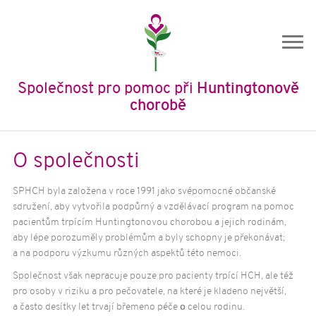
Společnost pro pomoc při
Huntingtonově
chorobě
Úvod
O společnosti
O nás
SPHCH byla založena v roce 1991 jako svépomocné občanské
O společnosti
sdružení, aby vytvořila podpůrný a vzdělávací program na pomoc
Historie SPHCH
pacientům trpícím Huntingtonovou chorobou a jejich rodinám,
aby lépe porozuměly problémům a byly schopny je překonávat;
Členství
a na podporu výzkumu různých aspektů této nemoci.
Stanovy
Společnost však nepracuje pouze pro pacienty trpící HCH, ale též
Výroční zprávy
pro osoby v riziku a pro pečovatele, na které je kladeno největší,
Ochrana osobních údajů
a často desítky let trvají břemeno péče
o
celou rodinu.