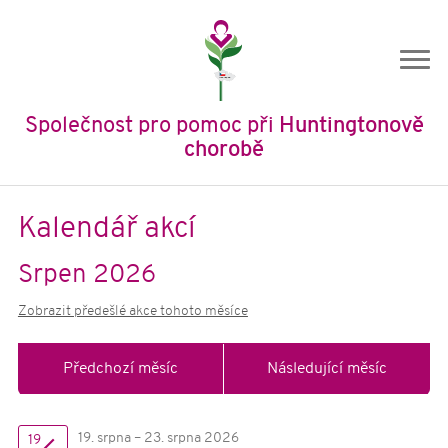
Společnost pro pomoc při
Huntingtonově
chorobě
Úvod
Kalendář akcí
O nás
Srpen 2026
O společnosti
Zobrazit předešlé akce tohoto měsíce
Historie SPHCH
Členství
Předchozí měsíc
Následující měsíc
Stanovy
Výroční zprávy
Ochrana osobních údajů
19. srpna – 23. srpna 2026
19