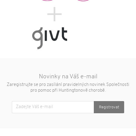
Vzdělávání a osvěta
Spolupracující poskytovatelé sociálních
služeb
Dotazník
Aktuality
322
Život s HCH
Novinky a články
Příběhy
Partneři
Novinky na Váš e-mail
Kontakty
Zaregistrujte se pro zasílání pravidelných novinek Společnosti
pro pomoc při Huntingtonově chorobě.
SPHCH
Multidisciplinární tým
Registrovat
Půjčovna ZP a poradny
Státní instituce a české organizace
Mezinárodní organizace