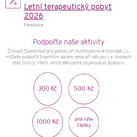
8
O nemoci
Letní terapeutický pobyt
Huntingtonova choroba
2026
Příčiny a vznik HCH
Pardubice
Formy HCH
Příznaky HCH
Podpořte naše aktivity
Možnosti léčby HCH
Činnost Společnost pro pomoc při Huntingtonově chorobě, z.s.
můžete podpořit finančním darem nebo při nákupu v e-shopech
Genetické testování HCH
přes Givt.cz. Všem velice děkujeme za jakoukoli podporu.
Aktivity
Rekondičně-edukační víkendové pobyty
Terapeutický pobyt pro pacienty s HCH
300 Kč
500 Kč
Domácí cvičení nejen pro pacienty s HCH
Informační kampaně
Zpravodaj Archa
jiná výše
Další publikace
1000 Kč
částky
Půjčovna zdravotních pomůcek