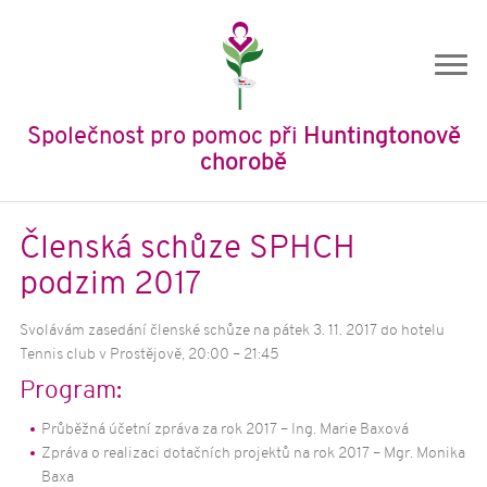
Společnost pro pomoc při
Huntingtonově
chorobě
Úvod
Členská schůze SPHCH
O nás
podzim 2017
O společnosti
Svolávám zasedání členské schůze na pátek 3. 11. 2017 do hotelu
Historie SPHCH
Tennis club v Prostějově, 20:00 – 21:45
Členství
Program:
Stanovy
Průběžná účetní zpráva za rok 2017 – Ing. Marie Baxová
Výroční zprávy
Zpráva o realizaci dotačních projektů na rok 2017 – Mgr. Monika
Ochrana osobních údajů
Baxa