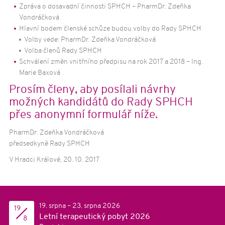
O nemoci
Zpráva o dosavadní činnosti SPHCH – PharmDr. Zdeňka
Vondráčková
Huntingtonova choroba
Hlavní bodem členské schůze budou volby do Rady SPHCH
Příčiny a vznik HCH
Volby vede: PharmDr. Zdeňka Vondráčková
Volba členů Rady SPHCH
Formy HCH
Schválení změn vnitřního předpisu na rok 2017 a 2018 – Ing.
Příznaky HCH
Marie Baxová
Možnosti léčby HCH
Prosím členy, aby posílali návrhy
Genetické testování HCH
možných kandidátů do Rady SPHCH
Aktivity
přes anonymní formulář níže.
Rekondičně-edukační víkendové pobyty
PharmDr. Zdeňka Vondráčková
Terapeutický pobyt pro pacienty s HCH
předsedkyně Rady SPHCH
Domácí cvičení nejen pro pacienty s HCH
V Hradci Králové, 20. 10. 2017
Informační kampaně
Zpravodaj Archa
Další publikace
19. srpna – 23. srpna 2026
19
Půjčovna zdravotních pomůcek
Letní terapeutický pobyt 2026
8