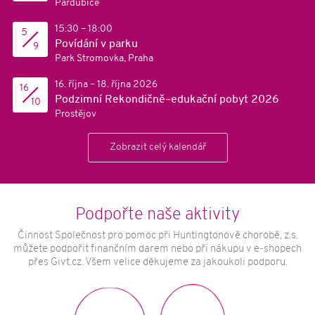
Pardubice
Vzdělávání a osvěta
Spolupracující poskytovatelé sociálních
15:30 – 18:00
5
služeb
Povídání v parku
9
Dotazník
Park Stromovka, Praha
Aktuality
322
16. října – 18. října 2026
16
Podzimní Rekondičně–edukační pobyt 2026
10
Život s HCH
Prostějov
Novinky a články
Příběhy
Zobrazit celý kalendář
Partneři
Kontakty
Podpořte naše aktivity
SPHCH
Multidisciplinární tým
Činnost Společnost pro pomoc při Huntingtonově chorobě, z.s.
můžete podpořit finančním darem nebo při nákupu v e-shopech
Půjčovna ZP a poradny
přes Givt.cz. Všem velice děkujeme za jakoukoli podporu.
Státní instituce a české organizace
Mezinárodní organizace