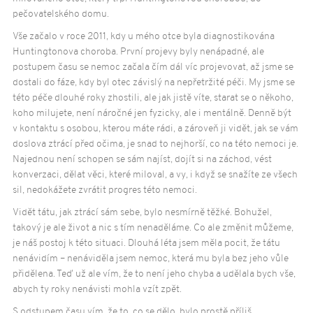
O nemoci
pečovatelského domu.
Huntingtonova choroba
Vše začalo v roce 2011, kdy u mého otce byla diagnostikována
Příčiny a vznik HCH
Huntingtonova choroba. První projevy byly nenápadné, ale
postupem času se nemoc začala čím dál víc projevovat, až jsme se
Formy HCH
dostali do fáze, kdy byl otec závislý na nepřetržité péči. My jsme se
Příznaky HCH
této péče dlouhé roky zhostili, ale jak jistě víte, starat se o někoho,
Možnosti léčby HCH
koho milujete, není náročné jen fyzicky, ale i mentálně. Denně být
v kontaktu s osobou, kterou máte rádi, a zároveň ji vidět, jak se vám
Genetické testování HCH
doslova ztrácí před očima, je snad to nejhorší, co na této nemoci je.
Aktivity
Najednou není schopen se sám najíst, dojít si na záchod, vést
konverzaci, dělat věci, které miloval, a vy, i když se snažíte ze všech
Rekondičně-edukační víkendové pobyty
sil, nedokážete zvrátit progres této nemoci.
Terapeutický pobyt pro pacienty s HCH
Vidět tátu, jak ztrácí sám sebe, bylo nesmírně těžké. Bohužel,
Domácí cvičení nejen pro pacienty s HCH
takový je ale život a nic s tím nenaděláme. Co ale změnit můžeme,
Informační kampaně
je náš postoj k této situaci. Dlouhá léta jsem měla pocit, že tátu
Zpravodaj Archa
nenávidím – nenáviděla jsem nemoc, která mu byla bez jeho vůle
přidělena. Teď už ale vím, že to není jeho chyba a udělala bych vše,
Další publikace
abych ty roky nenávisti mohla vzít zpět.
Půjčovna zdravotních pomůcek
S odstupem času vím, že to, co se dělo, bylo prostě příliš.