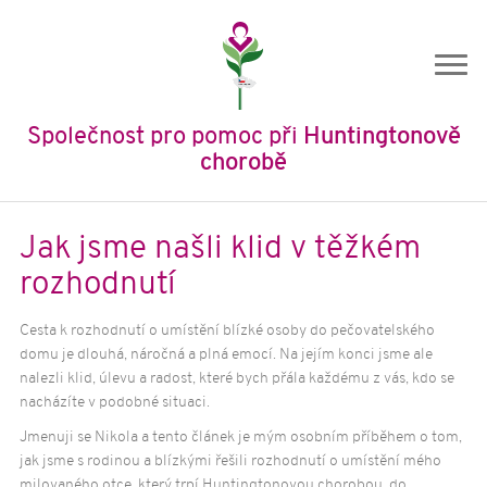
Společnost pro pomoc při
Huntingtonově
chorobě
Úvod
Jak jsme našli klid v těžkém
O nás
rozhodnutí
O společnosti
Cesta k rozhodnutí o umístění blízké osoby do pečovatelského
Historie SPHCH
domu je dlouhá, náročná a plná emocí. Na jejím konci jsme ale
Členství
nalezli klid, úlevu a radost, které bych přála každému z vás, kdo se
nacházíte v podobné situaci.
Stanovy
Výroční zprávy
Jmenuji se Nikola a tento článek je mým osobním příběhem o tom,
jak jsme s rodinou a blízkými řešili rozhodnutí o umístění mého
Ochrana osobních údajů
milovaného otce, který trpí Huntingtonovou chorobou, do