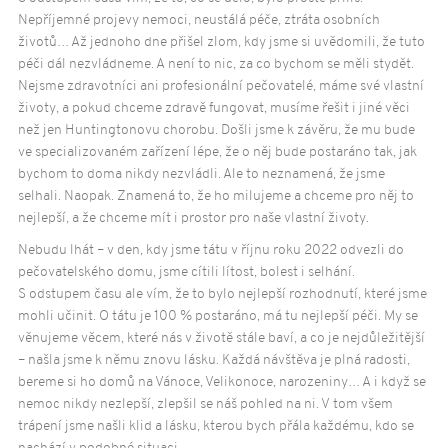
Vzdělávání a osvěta
Nepříjemné projevy nemoci, neustálá péče, ztráta osobních
Spolupracující poskytovatelé sociálních
životů… Až jednoho dne přišel zlom, kdy jsme si uvědomili, že tuto
služeb
péči dál nezvládneme. A není to nic, za co bychom se měli stydět.
Dotazník
Nejsme zdravotníci ani profesionální pečovatelé, máme své vlastní
životy, a pokud chceme zdravě fungovat, musíme řešit i jiné věci
Aktuality
322
než jen Huntingtonovu chorobu. Došli jsme k závěru, že mu bude
Život s HCH
ve specializovaném zařízení lépe, že o něj bude postaráno tak, jak
bychom to doma nikdy nezvládli. Ale to neznamená, že jsme
Novinky a články
selhali. Naopak. Znamená to, že ho milujeme a chceme pro něj to
Příběhy
nejlepší, a že chceme mít i prostor pro naše vlastní životy.
Partneři
Nebudu lhát – v den, kdy jsme tátu v říjnu roku 2022 odvezli do
pečovatelského domu, jsme cítili lítost, bolest i selhání.
Kontakty
S odstupem času ale vím, že to bylo nejlepší rozhodnutí, které jsme
SPHCH
mohli učinit. O tátu je 100 % postaráno, má tu nejlepší péči. My se
Multidisciplinární tým
věnujeme věcem, které nás v životě stále baví, a co je nejdůležitější
– našla jsme k němu znovu lásku. Každá návštěva je plná radosti,
Půjčovna ZP a poradny
bereme si ho domů na Vánoce, Velikonoce, narozeniny… A i když se
Státní instituce a české organizace
nemoc nikdy nezlepší, zlepšil se náš pohled na ni. V tom všem
Mezinárodní organizace
trápení jsme našli klid a lásku, kterou bych přála každému, kdo se