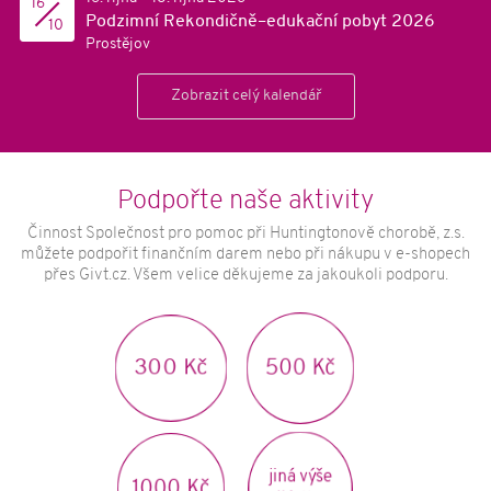
16
Podzimní Rekondičně–edukační pobyt 2026
10
Prostějov
Zobrazit celý kalendář
Podpořte naše aktivity
Činnost Společnost pro pomoc při Huntingtonově chorobě, z.s.
můžete podpořit finančním darem nebo při nákupu v e-shopech
přes Givt.cz. Všem velice děkujeme za jakoukoli podporu.
500 Kč
300 Kč
jiná výše
1000 Kč