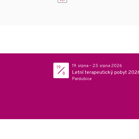
PDF
Vzděláván
Spoluprac
poskytova
služeb
Dotazník
19. srpna – 23. srpna 2026
19
Letní terapeutický pobyt 202
8
Pardubice