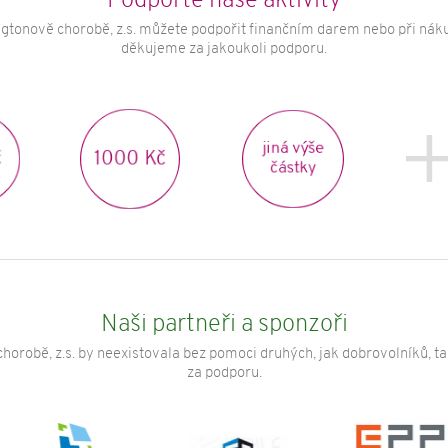
Podpořte naše aktivity
gtonově chorobě, z.s. můžete podpořit finančním darem nebo při náku
děkujeme za jakoukoli podporu.
jiná výše
1000 Kč
částky
Naši partneři a sponzoři
horobě, z.s. by neexistovala bez pomoci druhých, jak dobrovolníků, t
za podporu.