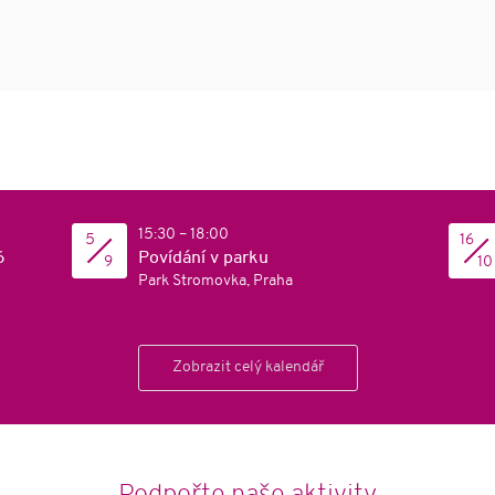
í a osvěta
ující
telé sociálních
15:30 – 18:00
5
16
6
Povídání v parku
9
10
Park Stromovka, Praha
Zobrazit celý kalendář