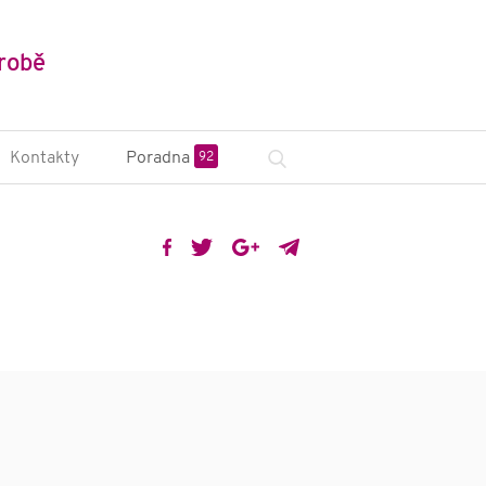
robě
Kontakty
Poradna
92
sciplinární tým
na ZP a poradny
nstituce a české
zace
odní organizace