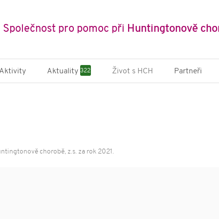
Společnost pro pomoc při
Huntingtonově cho
Aktivity
Aktuality
Život s HCH
Partneři
322
ně-edukační
Novinky a články
SPHCH
 pobyty
Příběhy
Multidi
cký pobyt pro
Půjčov
s HCH
Státní i
ičení nejen pro
organi
s HCH
ntingtonově chorobě, z.s. za rok 2021.
Mezinár
ní kampaně
 Archa
ikace
zdravotních