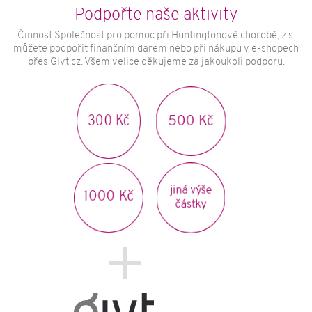
O nemoci
Podpořte naše aktivity
Huntingtonova choroba
Činnost Společnost pro pomoc při Huntingtonově chorobě, z.s.
můžete podpořit finančním darem nebo při nákupu v e-shopech
Příčiny a vznik HCH
přes Givt.cz. Všem velice děkujeme za jakoukoli podporu.
Formy HCH
Příznaky HCH
Možnosti léčby HCH
300 Kč
500 Kč
Genetické testování HCH
Aktivity
Rekondičně-edukační víkendové pobyty
jiná výše
1000 Kč
Terapeutický pobyt pro pacienty s HCH
částky
Domácí cvičení nejen pro pacienty s HCH
Informační kampaně
Zpravodaj Archa
Další publikace
Půjčovna zdravotních pomůcek