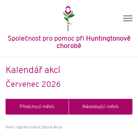
Společnost pro pomoc při
Huntingtonově
chorobě
Úvod
Kalendář akcí
O nás
Červenec 2026
O společnosti
Historie SPHCH
Členství
Předchozí měsíc
Následující měsíc
Stanovy
Výroční zprávy
Není naplánována žádná akce.
Ochrana osobních údajů